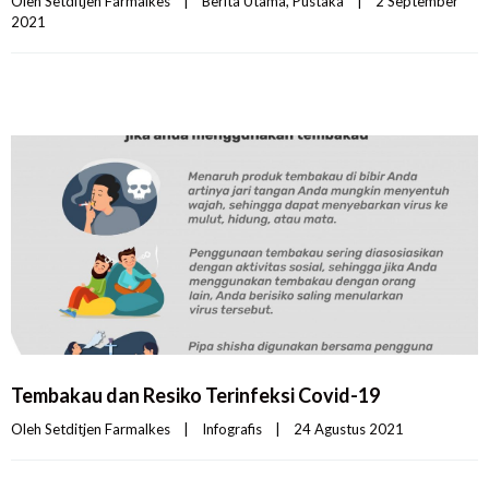
Oleh 
Setditjen Farmalkes
|
Berita Utama
, 
Pustaka
|
2 September 
2021    
Tembakau dan Resiko Terinfeksi Covid-19
Oleh 
Setditjen Farmalkes
|
Infografis
|
24 Agustus 2021    