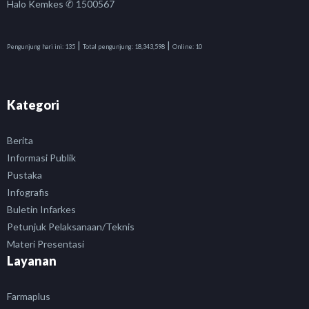
Halo Kemkes ✆ 1500567
|
|
Pengunjung hari ini:
135
Total pengunjung:
18,343,598
Online:
10
Kategori
Berita
Informasi Publik
Pustaka
Infografis
Buletin Infarkes
Petunjuk Pelaksanaan/Teknis
Materi Presentasi
Layanan
Farmaplus