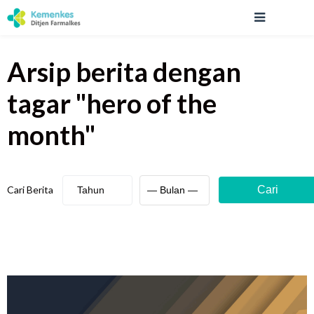
Arsip berita
dengan
tagar "
hero of the
month
"
Cari Berita
Cari