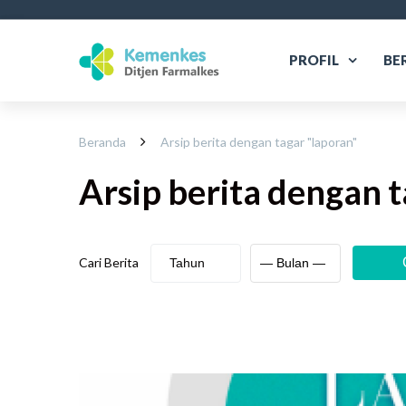
PROFIL
BE
Beranda
Arsip berita dengan tagar "
laporan
"
Arsip berita
dengan t
Cari Berita