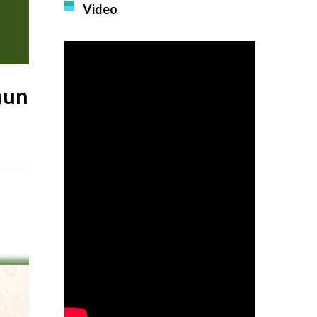
Video
hun