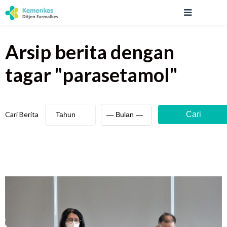
Arsip berita
dengan
tagar "
parasetamol
"
Cari Berita
Cari