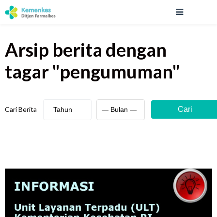
Arsip berita
dengan
tagar "
pengumuman
"
Cari Berita
Cari