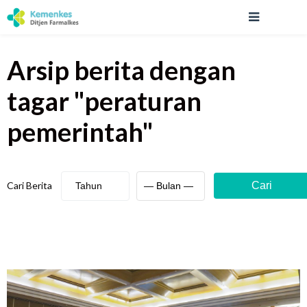
Arsip berita
dengan
tagar "
peraturan
pemerintah
"
Cari Berita
Cari