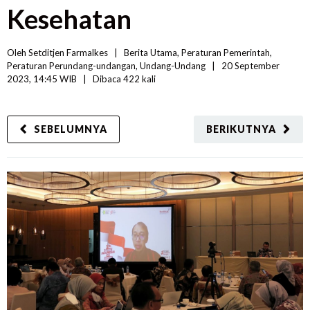
Kesehatan
Oleh 
Setditjen Farmalkes
|   
Berita Utama
, 
Peraturan Pemerintah
, 
Peraturan Perundang-undangan
, 
Undang-Undang
|
20 September 
2023, 14:45 WIB   
|
Dibaca
 422 
kali
SEBELUMNYA
BERIKUTNYA