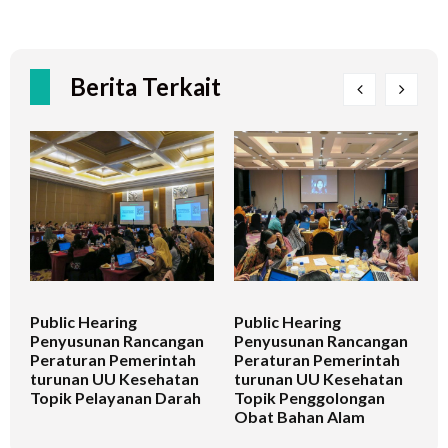
Berita Terkait
Public Hearing
Public Hearing
P
Penyusunan Rancangan
Penyusunan Rancangan
P
Peraturan Pemerintah
Peraturan Pemerintah
P
turunan UU Kesehatan
turunan UU Kesehatan
t
Topik Pelayanan Darah
Topik Penggolongan
T
Obat Bahan Alam
S
K