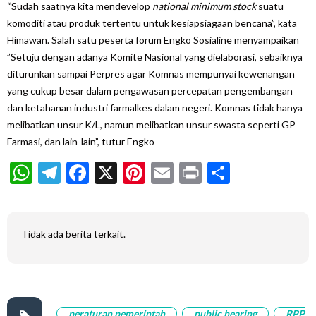
“Sudah saatnya kita mendevelop
national minimum stock
suatu
komoditi atau produk tertentu untuk kesiapsiagaan bencana”, kata
Himawan. Salah satu peserta forum Engko Sosialine menyampaikan
”Setuju dengan adanya Komite Nasional yang dielaborasi, sebaiknya
diturunkan sampai Perpres agar Komnas mempunyai kewenangan
yang cukup besar dalam pengawasan percepatan pengembangan
dan ketahanan industri farmalkes dalam negeri. Komnas tidak hanya
melibatkan unsur K/L, namun melibatkan unsur swasta seperti GP
Farmasi, dan lain-lain”, tutur Engko
WhatsApp
Telegram
Facebook
X
Pinterest
Email
Print
Share
Tidak ada berita terkait.
peraturan pemerintah
public hearing
RPP