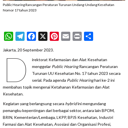
Public Hearing Rancangan Peraturan Turunan Undang-Undang Kesehatan
Nomor 17 tahun 2023
WhatsApp
Telegram
Facebook
X
Pinterest
Email
Print
Share
Jakarta, 20 September 2023.
D
irektorat Kefarmasian dan Alat Kesehatan
menggelar
Public Hearing
Rancangan Peraturan
Turunan UU Kesehatan No. 17 tahun 2023 secara
serial. Pada agenda
Public Hearing
hari ke-2 ini
membahas topik mengenai Ketahanan Kefarmasian dan Alat
Kesehatan.
Kegiatan yang berlangsung secara
hybrid
ini mengundang
pemangku kepentingan dari berbagai sektor, antara lain BPOM,
BRIN, Kementerian/Lembaga, LKPP, BPJS Kesehatan, Industri
Farmasi dan Alat Kesehatan, Asosiasi dan Organisasi Profesi,