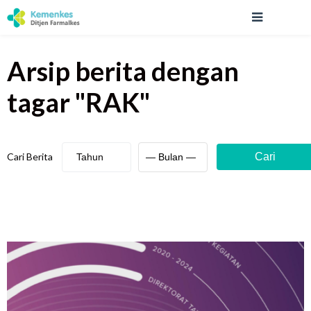
Arsip berita
dengan
tagar "
RAK
"
Cari Berita
Cari