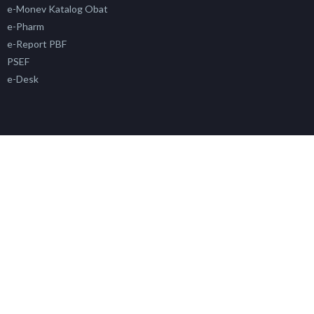
e-Monev Katalog Obat
e-Pharm
e-Report PBF
PSEF
e-Desk
e-Regalkes
e-Watch Alkes
e-Suka
e-Inspeksi Alkes
Info Alkes & PKRT
Sertifikasi Alkes
Siklara
PAFK
Simada