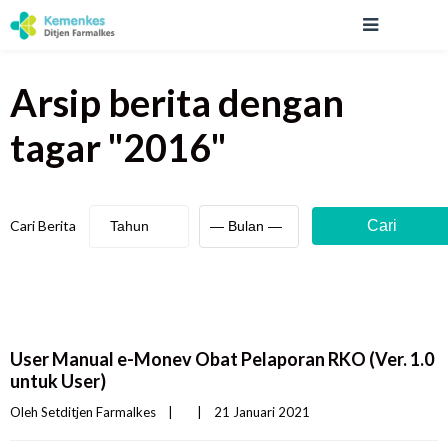
Arsip berita
dengan
tagar "
2016
"
Cari Berita
Cari
User Manual e-Monev Obat Pelaporan RKO (Ver. 1.0
untuk User)
Oleh 
Setditjen Farmalkes
|
|
21 Januari 2021    