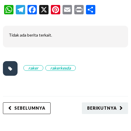
WhatsApp
Telegram
Facebook
X
Pinterest
Email
Print
Share
Tidak ada berita terkait.
raker
rakerkesda
SEBELUMNYA
BERIKUTNYA