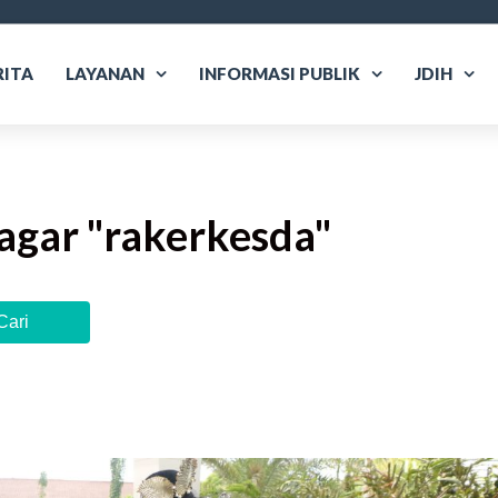
RITA
LAYANAN
INFORMASI PUBLIK
JDIH
agar "
rakerkesda
"
Cari