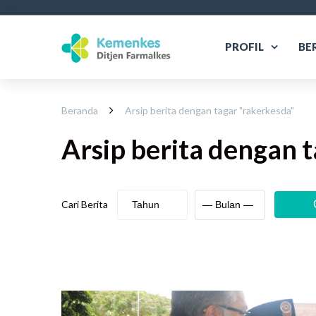
PROFIL
BE
Beranda
Arsip berita dengan tagar "
rakerkesda
"
Arsip berita
dengan t
Cari Berita