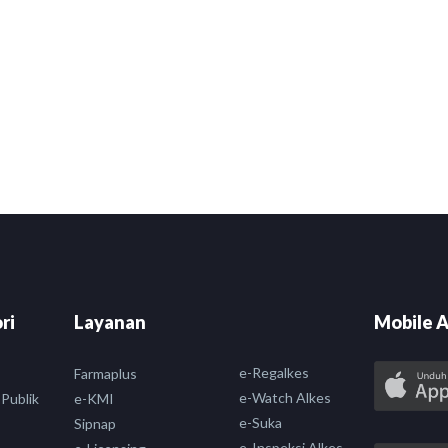
ri
Layanan
Mobile A
e-Regalkes
Farmaplus
e-Watch Alkes
 Publik
e-KMI
e-Suka
Sipnap
e-Inspeksi Alkes