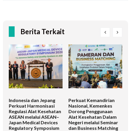
Berita Terkait
Indonesia dan Jepang
Perkuat Kemandirian
I
Perkuat Harmonisasi
Nasional, Kemenkes
K
Regulasi Alat Kesehatan
Dorong Penggunaan
V
ASEAN melalui ASEAN–
Alat Kesehatan Dalam
T
Japan Medical Devices
Negeri melalui Seminar
Regulatory Symposium
dan Business Matching