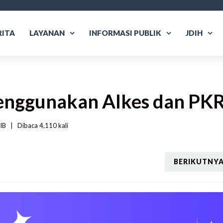
RITA
LAYANAN
INFORMASI PUBLIK
JDIH
Menggunakan Alkes dan PK
B   
|
Dibaca
 4,110 
kali
BERIKUTNY