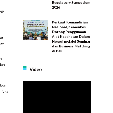
Regulatory Symposium
2026
ogi
Perkuat Kemandirian
Nasional, Kemenkes
Dorong Penggunaan
Alat Kesehatan Dalam
kat
Negeri melalui Seminar
kat
dan Business Matching
di Bali
n,
dan
Video
n
abun
T juga