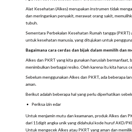
Alat Kesehatan (Alkes) merupakan instrumen tidak men
dan meringankan penyakit, merawat orang sakit, memulih
tubuh.
Sementara Perbekalan Kesehatan Rumah tangga (PKRT) ad
untuk kesehatan manusia, yang ditujukan untuk penggunaa
Bagaimana cara cerdas dan bijak dalam memilih dan 
Alkes dan PKRT yang kita gunakan haruslah bermanfaat, 
menimbulkan berbagai resiko. Oleh karena itu kita harus c
Sebelum menggunakan Alkes dan PKRT, ada beberapa lang
aman.
Berikut adalah beberapa hal yang perlu diperhatikan se
Periksa izin edar
Untuk menjamin mutu dan keamanan, produk Alkes dan PKRT 
dari 11digit angka unik yang didahului kode huruf AKD/
Untuk mengecek Alkes atau PKRT yang aman dan memiliki iz