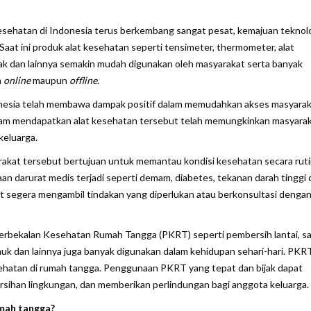
kesehatan di Indonesia terus berkembang sangat pesat, kemajuan teknol
Saat ini produk alat kesehatan seperti tensimeter, thermometer, alat
ak dan lainnya semakin mudah digunakan oleh masyarakat serta banyak
a
online
maupun
offline
.
onesia telah membawa dampak positif dalam memudahkan akses masyara
lam mendapatkan alat kesehatan tersebut telah memungkinkan masyara
keluarga.
rakat tersebut bertujuan untuk memantau kondisi kesehatan secara ruti
an darurat medis terjadi seperti demam, diabetes, tekanan darah tinggi 
t segera mengambil tindakan yang diperlukan atau berkonsultasi denga
ri Perbekalan Kesehatan Rumah Tangga (PKRT) seperti pembersih lantai, s
amuk dan lainnya juga banyak digunakan dalam kehidupan sehari-hari. PKR
sehatan di rumah tangga. Penggunaan PKRT yang tepat dan bijak dapat
ihan lingkungan, dan memberikan perlindungan bagi anggota keluarga.
mah tangga?