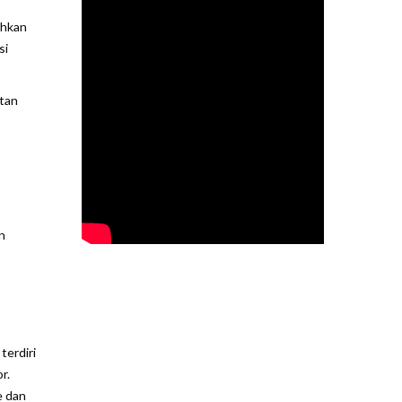
uhkan
si
tan
n
terdiri
r.
e dan