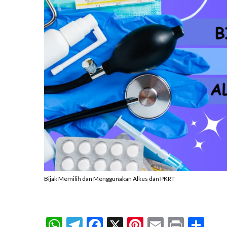
Bijak Memilih dan Menggunakan Alkes dan PKRT
WhatsApp
Telegram
Facebook
X
Pinterest
Email
Print
Sh