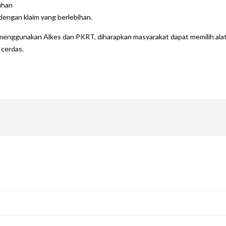
uhan
engan klaim yang berlebihan.
menggunakan Alkes dan PKRT, diharapkan masyarakat dapat memilih ala
 cerdas.
are