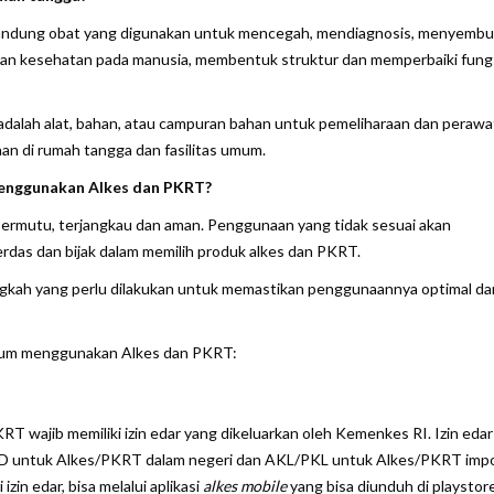
gandung obat yang digunakan untuk mencegah, mendiagnosis, menyemb
kan kesehatan pada manusia, membentuk struktur dan memperbaiki fung
alah alat, bahan, atau campuran bahan untuk pemeliharaan dan perawa
n di rumah tangga dan fasilitas umum.
menggunakan Alkes dan PKRT?
bermutu, terjangkau dan aman. Penggunaan yang tidak sesuai akan
erdas dan bijak dalam memilih produk alkes dan PKRT.
kah yang perlu dilakukan untuk memastikan penggunaannya optimal da
belum menggunakan Alkes dan PKRT:
wajib memiliki izin edar yang dikeluarkan oleh Kemenkes RI. Izin edar 
PKD untuk Alkes/PKRT dalam negeri dan AKL/PKL untuk Alkes/PKRT impo
in edar, bisa melalui aplikasi
alkes mobile
yang bisa diunduh di playstor