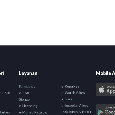
ri
Layanan
Mobile A
e-Regalkes
Farmaplus
e-Watch Alkes
 Publik
e-KMI
e-Suka
Sipnap
e-Inspeksi Alkes
e-Licensing
Info Alkes & PKRT
nfarkes
e-Monev Katalog