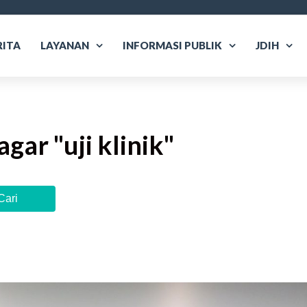
RITA
LAYANAN
INFORMASI PUBLIK
JDIH
agar "
uji klinik
"
Cari