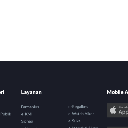
ri
Layanan
Mobile A
e-Regalkes
Farmaplus
e-Watch Alkes
 Publik
e-KMI
e-Suka
Sipnap
e-Inspeksi Alkes