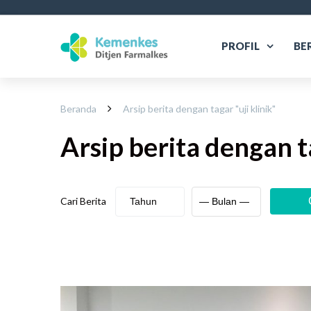
PROFIL
BE
Beranda
Arsip berita dengan tagar "
uji klinik
"
Arsip berita
dengan t
Cari Berita