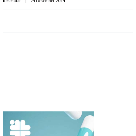
Kesehatan
|
24 Desember 2014    