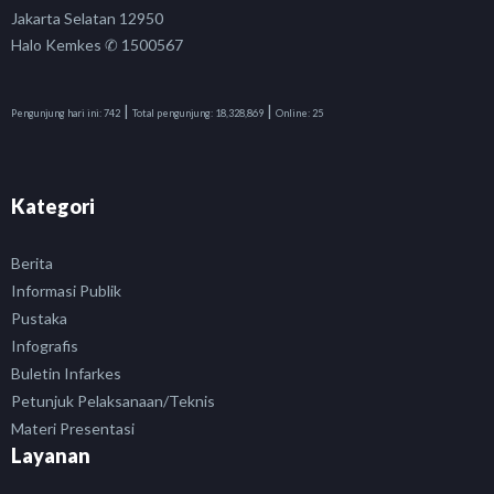
Jakarta Selatan 12950
Halo Kemkes ✆ 1500567
|
|
Pengunjung hari ini:
742
Total pengunjung:
18,328,869
Online:
25
Kategori
Berita
Informasi Publik
Pustaka
Infografis
Buletin Infarkes
Petunjuk Pelaksanaan/Teknis
Materi Presentasi
Layanan