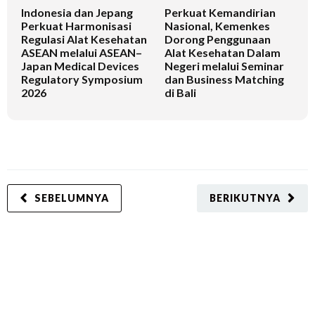
Indonesia dan Jepang
Perkuat Kemandirian
I
Perkuat Harmonisasi
Nasional, Kemenkes
K
Regulasi Alat Kesehatan
Dorong Penggunaan
V
ASEAN melalui ASEAN–
Alat Kesehatan Dalam
T
Japan Medical Devices
Negeri melalui Seminar
Regulatory Symposium
dan Business Matching
2026
di Bali
SEBELUMNYA
BERIKUTNYA